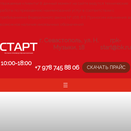
Перейти
Уважаемые клиенты! В данный момент на сайте ведутся технические
к
работы по приведению наименований услуг в соответствии с
содержимому
требованиями Федерального закона № 168-ФЗ. Приносим извинения за
возможное наличие иноязычных обозначений
г. Севастополь, ул. Н.
rpk-
Музыки, 18
start@bk.ru
10:00-18:00
+7 978 745 88
06
СКАЧАТЬ ПРАЙС