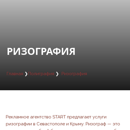
РИЗОГРАФИЯ
Главная
❯
Полиграфия
❯
Ризография
Рекламное агентство START предлагает услуги
ризографии в Севастополе и Крыму. Ризограф — это