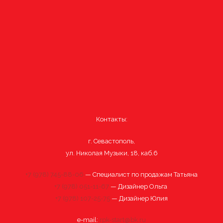
Контакты:
г. Севастополь,
ул. Николая Музыки, 18, каб.6
+7 (978) 745-88-06
— Специалист по продажам Татьяна
+7 (978) 051-11-67
— Дизайнер Ольга
+7 (978) 107-25-75
— Дизайнер Юлия
e-mail:
rpk-start@bk.ru